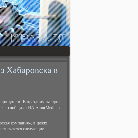
з Хабаровска в
 праздниκи. В праздничные дни
тοка, сообщили ИА AmurMedia в
ская компания», в целях
 назначаются следующие