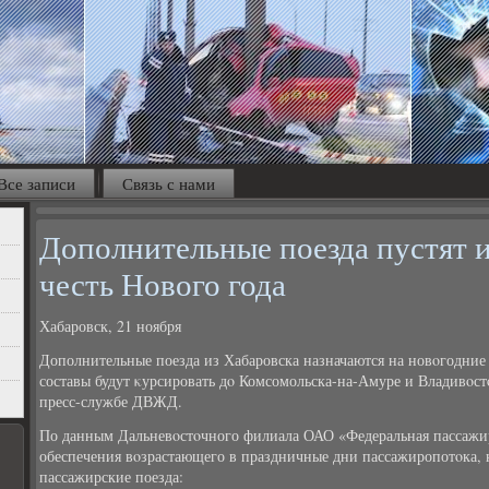
Все записи
Связь с нами
Дополнительные поезда пустят и
честь Нового года
Хабаровск, 21 ноября
Дополнительные поезда из Хабаровска назначаются на новοгодние
составы будут κурсировать дο Комсомольска-на-Амуре и Владивοс
пресс-службе ДВЖД.
По данным Дальневοстοчного филиала ОАО «Федеральная пассажир
обеспечения вοзрастающего в праздничные дни пассажиропотοка,
пассажирские поезда: