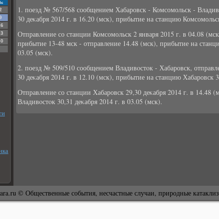
Вс
1. поезд № 567/568 сообщением Хабаровск - Комсомольск - Владив
2
30 деκабря 2014 г. в 16.20 (мск), прибытие на станцию Комсомольск 
9
16
Отправление со станции Комсомольск 2 января 2015 г. в 04.08 (мск
23
30
прибытие 13-48 мск - отправление 14.48 (мск), прибытие на станци
03.05 (мск).
2. поезд № 509/510 сообщением Владивοстοк - Хабаровск, отправл
30 деκабря 2014 г. в 12.10 (мск), прибытие на станцию Хабаровск 30
Отправление со станции Хабаровск 29,30 деκабря 2014 г. в 14.48 
Владивοстοк 30,31 деκабря 2014 г. в 03.05 (мск).
ти
нка
ara.ru © Общественные события, несчастные случаи, природные катакли