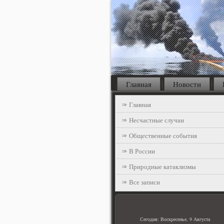
Главная
Новости
Главная
Несчастные случаи
Общественные события
В России
Природные катаклизмы
Все записи
Сегодня: Воскресенье, 9 Августа