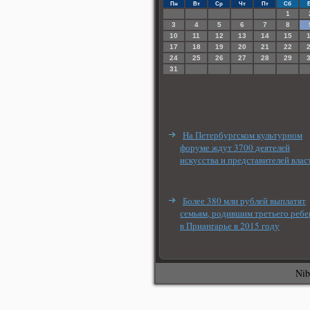
Пн
Вт
Ср
Чт
Пт
Сб
1
3
4
5
6
7
8
10
11
12
13
14
15
17
18
19
20
21
22
24
25
26
27
28
29
31
На Петербургском культурном
форуме ждут 3700 деятелей
искусства и представителей влас
Более 380 млн рублей выплатят
семьям, родившим третьего ребе
в Приангарье в 2015 году
Nib