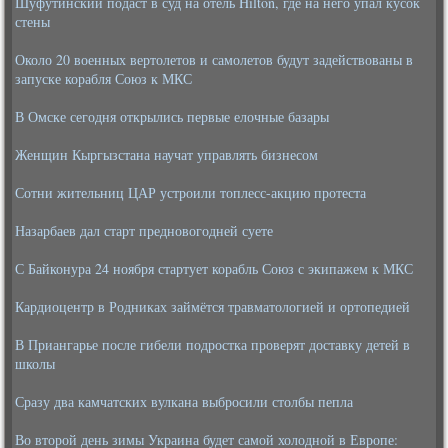
Шуфутинский подаст в суд на отель Hilton, где на него упал кусок
стены
Около 20 военных вертолетов и самолетов будут задействованы в
запуске корабля Союз к МКС
В Омске сегодня открылись первые елочные базары
Женщин Кыргызстана научат управлять бизнесом
Сотни жительниц ЦАР устроили топлесс-акцию протеста
Назарбаев дал старт предновогодней суете
С Байконура 24 ноября стартует корабль Союз с экипажем к МКС
Кардиоцентр в Родниках займётся травматологией и ортопедией
В Приангарье после гибели подростка проверят доставку детей в
школы
Сразу два камчатских вулкана выбросили столбы пепла
Во второй день зимы Украина будет самой холодной в Европе: