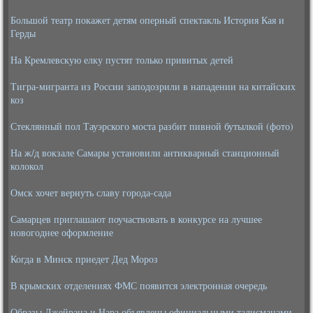
Большой театр покажет детям оперный спектакль История Кая и
Герды
На Кремлевскую елку пустят только привитых детей
Тигра-мигранта из России заподозрили в нападении на китайских
коз
Стеклянный пол Тауэрского моста разбит пивной бутылкой (фото)
На ж/д вокзале Самары установили антикварный станционный
колокол
Омск хочет вернуть славу города-сада
Самарцев приглашают поучаствовать в конкурсе на лучшее
новогоднее оформление
Когда в Минск приедет Дед Мороз
В крымских отделениях ФМС появится электронная очередь
Образы Джейрана и Нара объявлены официальными талисманами