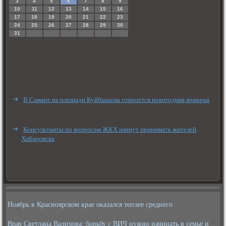
3
4
5
6
7
8
9
10
11
12
13
14
15
16
17
18
19
20
21
22
23
24
25
26
27
28
29
30
31
В Самаре на площади Куйбышева откроется новогодняя ярмарка
Консультанты по вопросам ЖКХ начнут принимать жителей
Хабаровска
Ноябрь в Красноярском крае оказался теплее среднего
Врач Светлана Валихова: борьбу с ВИЧ нужно начинать в семье и