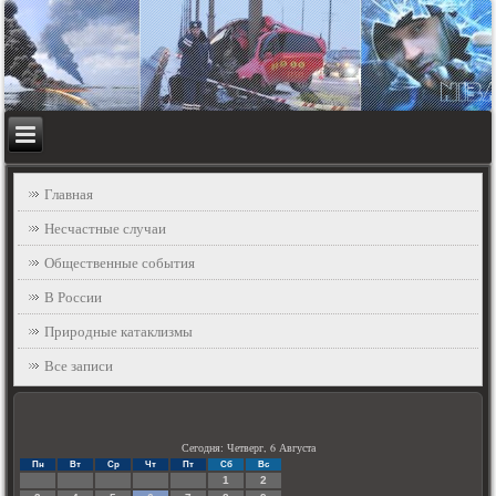
Главная
Несчастные случаи
Общественные события
В России
Природные катаклизмы
Все записи
Сегодня: Четверг, 6 Августа
Пн
Вт
Ср
Чт
Пт
Сб
Вс
1
2