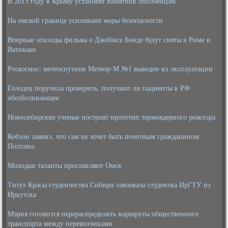
В 2015 году в Крыму установят памятник ополченцам
На омской границе усиливают меры безопасности
Впервые эпизоды фильма о Джеймсе Бонде будут сняты в Риме и
Ватикане
Роскосмос: метеоспутник Метеор-М №1 выведен из эксплуатации
Голодец поручила проверить, получают ли пациенты в РФ
обезболивающее
Новосибирские ученые построят прототип термоядерного реактора
Кобзон заявил, что сам не хочет быть почетным гражданином
Полтавы
Молодые таланты прославляют Омск
Титул Красы студенчества Сибири завоевала студентка ИрГТУ из
Иркутска
Мэрия готовится перераспределить маршруты общественного
транспорта между перевозчиками