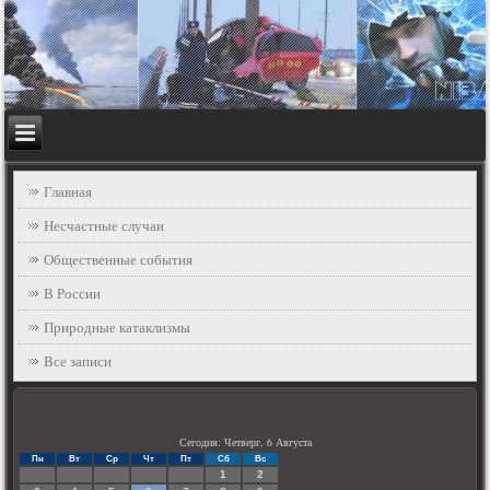
Главная
Несчастные случаи
Общественные события
В России
Природные катаклизмы
Все записи
Сегодня: Четверг, 6 Августа
Пн
Вт
Ср
Чт
Пт
Сб
Вс
1
2