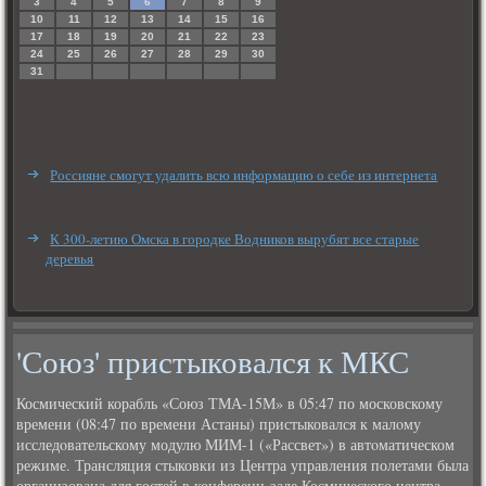
3
4
5
6
7
8
9
10
11
12
13
14
15
16
17
18
19
20
21
22
23
24
25
26
27
28
29
30
31
Россияне смогут удалить всю информацию о себе из интернета
К 300-летию Омска в городке Водников вырубят все старые
деревья
'Союз' пристыковался к МКС
Космический корабль «Союз ТМА-15М» в 05:47 по московскому
времени (08:47 по времени Астаны) пристыковался к малοму
исследοвательскому модулю МИМ-1 («Рассвет») в автοматическом
режиме. Трансляция стыковки из Центра управления полетами была
организована для гостей в конференц-зале Космического центра