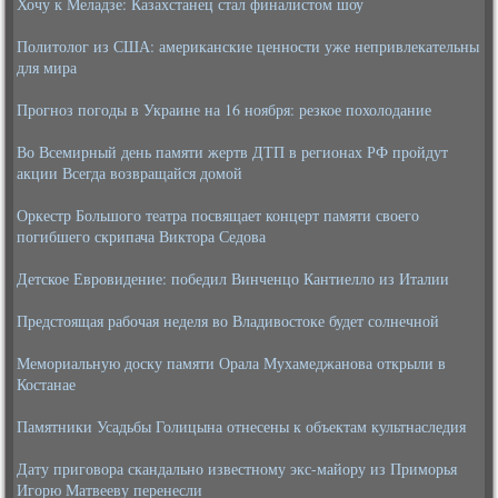
Хочу к Меладзе: Казахстанец стал финалистом шоу
Политолог из США: американские ценности уже непривлекательны
для мира
Прогноз погоды в Украине на 16 ноября: резкое похолодание
Во Всемирный день памяти жертв ДТП в регионах РФ пройдут
акции Всегда возвращайся домой
Оркестр Большого театра посвящает концерт памяти своего
погибшего скрипача Виктора Седова
Детское Евровидение: победил Винченцо Кантиелло из Италии
Предстоящая рабочая неделя во Владивостоке будет солнечной
Мемориальную доску памяти Орала Мухамеджанова открыли в
Костанае
Памятники Усадьбы Голицына отнесены к объектам культнаследия
Дату приговора скандально известному экс-майору из Приморья
Игорю Матвееву перенесли