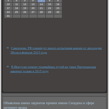
3
4
5
6
7
8
9
10
11
12
13
14
15
16
17
18
19
20
21
22
23
24
25
26
27
28
29
30
31
Скворцова: РФ планирует начать испытания вакцин от лихорадки
Эбола в феврале 2015 года
В Иркутске ремонт трамвайных путей на улице Партизанская
закончат только в 2015 году
Объявлены имена лауреатов премии имени Сноудена в сфере
интернет-медиа