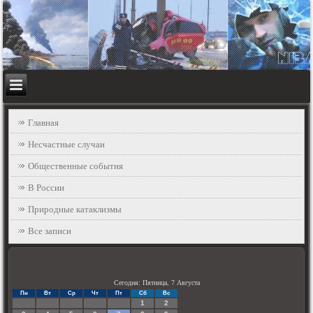
Главная
Несчастные случаи
Общественные события
В России
Природные катаклизмы
Все записи
Сегодня: Пятница, 7 Августа
Пн
Вт
Ср
Чт
Пт
Сб
Вс
1
2