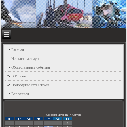
Главная
Несчастные случаи
Общественные события
В России
Природные катаклизмы
Все записи
Сегодня: Пятница, 7 Августа
Пн
Вт
Ср
Чт
Пт
Сб
Вс
1
2