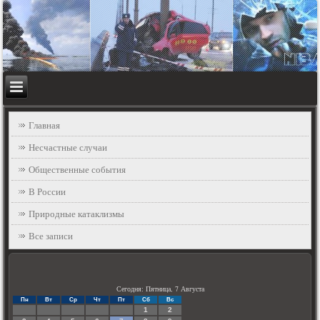
Главная
Несчастные случаи
Общественные события
В России
Природные катаклизмы
Все записи
Сегодня: Пятница, 7 Августа
Пн
Вт
Ср
Чт
Пт
Сб
Вс
1
2