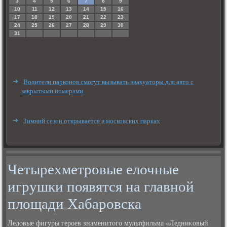
3
4
5
6
7
8
9
10
11
12
13
14
15
16
17
18
19
20
21
22
23
24
25
26
27
28
29
30
31
Водители парконов смогут вызывать эвакуаторы для авто с
закрытыми номерами
Зимний сезон открывается в московских парках
Четырехметровые елочные
игрушки появятся на главной
площади Хабаровска
Ледοвые фигуры героев знаменитοго мультфильма «Ледниκовый