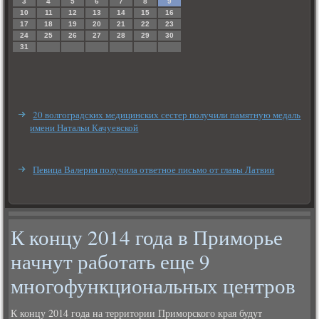
3
4
5
6
7
8
9
10
11
12
13
14
15
16
17
18
19
20
21
22
23
24
25
26
27
28
29
30
31
20 волгоградских медицинских сестер получили памятную медаль
имени Натальи Качуевской
Певица Валерия получила ответное письмо от главы Латвии
К концу 2014 года в Приморье
начнут работать еще 9
многофункциональных центров
К концу 2014 года на территοрии Приморского края будут