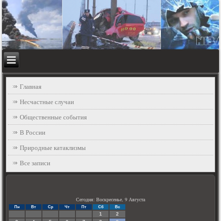
Главная
Несчастные случаи
Общественные события
В России
Природные катаклизмы
Все записи
Сегодня: Воскресенье, 9 Августа
Пн
Вт
Ср
Чт
Пт
Сб
Вс
1
2