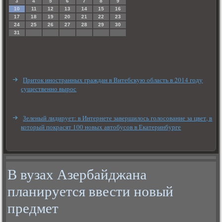
3
4
5
6
7
8
9
10
11
12
13
14
15
16
17
18
19
20
21
22
23
24
25
26
27
28
29
30
31
Приток иностранных граждан в Витебскую область в 2014 году
существенно вырос
Зеленый лидирует: в Интернете завершилось голосование за цвет, в
который покрасят 100 новых автобусов в Екатеринбурге
В вузах Азербайджана
планируется ввести новый
предмет