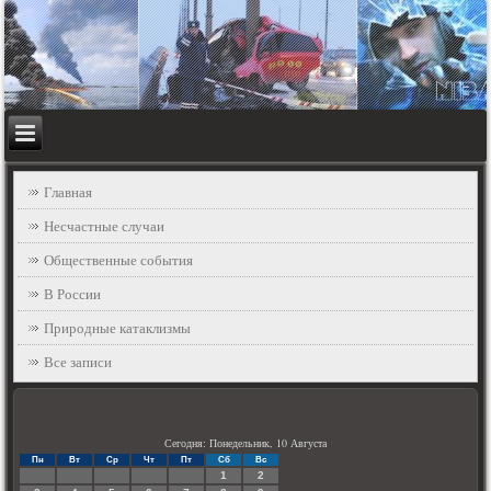
Главная
Несчастные случаи
Общественные события
В России
Природные катаклизмы
Все записи
Сегодня: Понедельник, 10 Августа
Пн
Вт
Ср
Чт
Пт
Сб
Вс
1
2