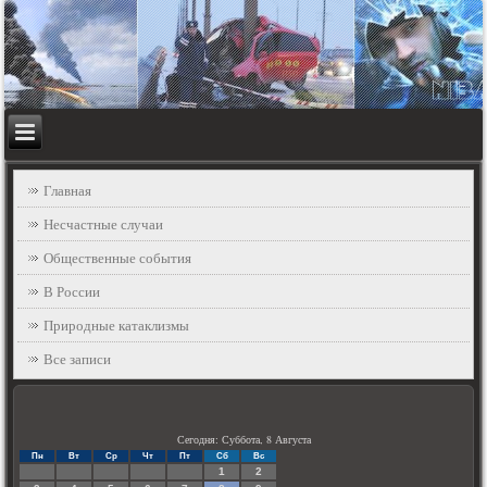
Главная
Несчастные случаи
Общественные события
В России
Природные катаклизмы
Все записи
Сегодня: Суббота, 8 Августа
Пн
Вт
Ср
Чт
Пт
Сб
Вс
1
2