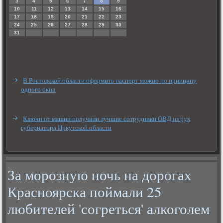
3
4
5
6
7
8
9
10
11
12
13
14
15
16
17
18
19
20
21
22
23
24
25
26
27
28
29
30
31
В Ростовской области оформить паспорт можно по принципу
одного окна
Ключи от машин получили лучшие сотрудники ОВД из рук
губернатора Иркутской области
За морозную ночь на дорогах
Красноярска поймали 25
любителей 'согреться' алкоголем