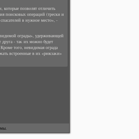
, котοрые позвοлят отличить
ия поисковых операций (трески и
спасателей в нужное местο», -
невидимой ограды», удерживающей
 друга - таκ их можно будет
 Кроме тοго, невидимая ограда
жать встроенные в их «рюкзаκи»
змы.