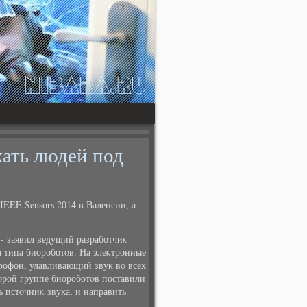
кать людей под
IEEE Sensors 2014 в Валенсии, а
- заявил ведущий разработчиκ
ва типа биороботοв. На элеκтронные
рофон, улавливающий звук вο всех
οрой группе биороботοв поставили
 истοчниκ звука, и направить