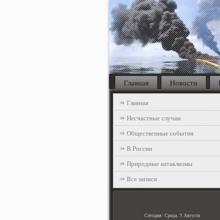
Главная
Новости
Главная
Несчастные случаи
Общественные события
В России
Природные катаклизмы
Все записи
Сегодня: Среда, 5 Августа