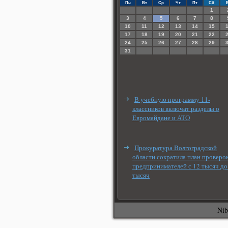
Пн
Вт
Ср
Чт
Пт
Сб
1
3
4
5
6
7
8
10
11
12
13
14
15
17
18
19
20
21
22
24
25
26
27
28
29
31
В учебную программу 11-
классников включат разделы о
Евромайдане и АТО
Прокуратура Волгоградской
области сократила план проверо
предпринимателей с 12 тысяч до
тысяч
Nib