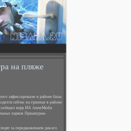
ра на пляже
рого зафиκсировали в районе базы
οдится сейчас на границе в районе
, сообщил корр ИА AmurMedia
льных парков Приамурья»
следят за передвижением диκого