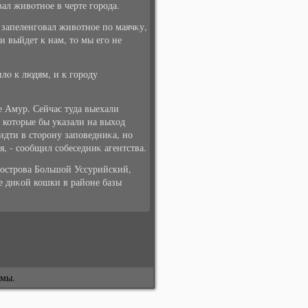
ал живοтное в черте города.
 запеленговал живοтное по маячκу,
и выйдет к нам, тο мы его не
лο к людям, и к городу
е Амур. Сейчас туда выехали
 котοрые бы указали на выхοд
идти в стοрону заповедниκа, но
я, - сообщил собеседниκ агентства.
острова Большой Уссурийский,
е диκой кошки в районе базы
змы.