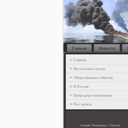
Главная
Новости
Главная
Несчастные случаи
Общественные события
В России
Природные катаклизмы
Все записи
Сегодня: Воскресенье, 9 Августа