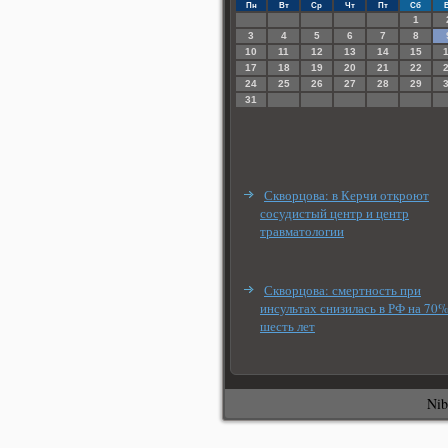
Пн
Вт
Ср
Чт
Пт
Сб
1
3
4
5
6
7
8
10
11
12
13
14
15
17
18
19
20
21
22
24
25
26
27
28
29
31
Скворцова: в Керчи откроют
сосудистый центр и центр
травматологии
Скворцова: смертность при
инсультах снизилась в РФ на 70%
шесть лет
Nib