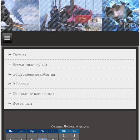
Главная
Несчастные случаи
Общественные события
В России
Природные катаклизмы
Все записи
Сегодня: Четверг, 6 Августа
Пн
Вт
Ср
Чт
Пт
Сб
Вс
1
2