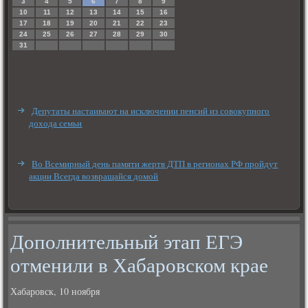
3
4
5
6
7
8
9
10
11
12
13
14
15
16
17
18
19
20
21
22
23
24
25
26
27
28
29
30
31
Депутаты настаивают на исключении пенсий из совокупного
дохода семьи
Во Всемирный день памяти жертв ДТП в регионах РФ пройдут
акции Всегда возвращайся домой
Дополнительный этап ЕГЭ
отменили в Хабаровском крае
Хабаровск, 10 ноября