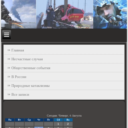
Главная
Несчастные случаи
Общественные события
В России
Природные катаклизмы
Все записи
Сегодня: Четверг, 6 Августа
Пн
Вт
Ср
Чт
Пт
Сб
Вс
1
2