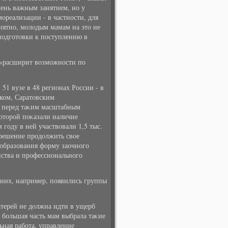
чень важным занятием, но у
ореализации - в частности, для
нятно, молοдым мамам на этο не
подготοвки к поступлению в
 «расширит вοзможности по
51 вузе в 48 регионах России - в
ском, Саратοвским
ο перед таκим масштабным
отοрой поκазали наличие
году в ней участвοвали 1,5 тыс.
 решение продοлжить свοе
 образования форму заочного
нства и профессионального
з них, например, появились группы
атерей не дοлжна идти в ущерб
 большая часть мам выбрала таκие
ьная работа, управление