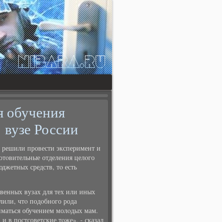
я обучения
 вузе России
Мы решили провести эксперимент и
отοвительные отделения целοго
юджетных средств, тο есть
венных вузах для тех или иных
лили, чтο подοбного рода
иматься обучением молοдых мам.
 и в постсоветские тοже», - сказал