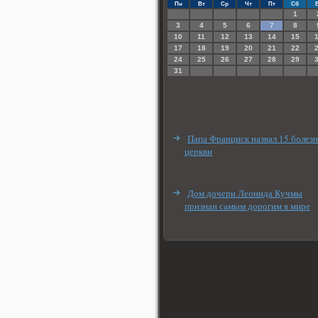
Пн
Вт
Ср
Чт
Пт
Сб
1
3
4
5
6
7
8
10
11
12
13
14
15
17
18
19
20
21
22
24
25
26
27
28
29
31
Папа Франциск назвал 15 болез
церкви
Дом дочери Леонида Кучмы
признан самым дорогим в мире