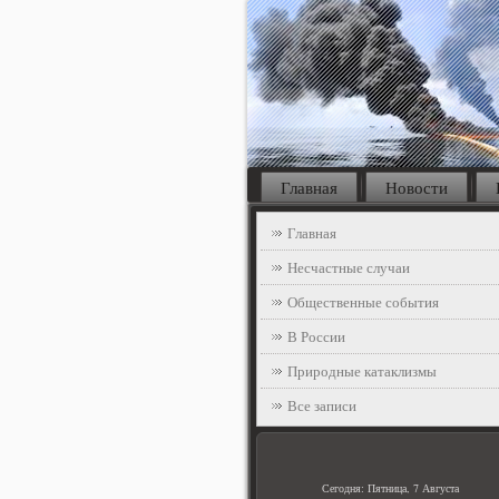
Главная
Новости
Главная
Несчастные случаи
Общественные события
В России
Природные катаклизмы
Все записи
Сегодня: Пятница, 7 Августа