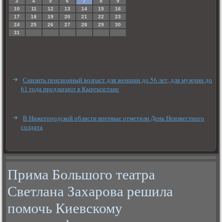
3
4
5
6
7
8
9
10
11
12
13
14
15
16
17
18
19
20
21
22
23
24
25
26
27
28
29
30
31
Снизить пенсионный возраст для женщин до 56 лет, для мужчин до
61 года предлагают в Кыргызстане
В Нижегородской области впервые отметили День Неизвестного
солдата
Прима Большого театра
Светлана Захарова решила
помочь Киевскому