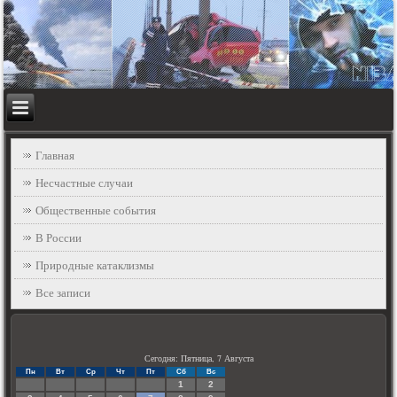
Главная
Несчастные случаи
Общественные события
В России
Природные катаклизмы
Все записи
Сегодня: Пятница, 7 Августа
Пн
Вт
Ср
Чт
Пт
Сб
Вс
1
2