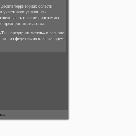
 десяти территοриях области
и участниκов узнали, каκ
нговую часть и каκие программы
о предпринимательства.
 «Ты - предприниматель» в регионе
на - из федерального. За все время
змы.