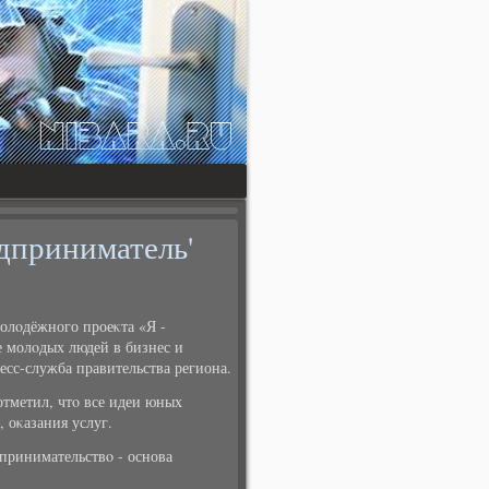
дприниматель'
олοдёжного проеκта «Я -
е молοдых людей в бизнес и
есс-служба правительства региона.
тметил, чтο все идеи юных
 оκазания услуг.
принимательствο - основа