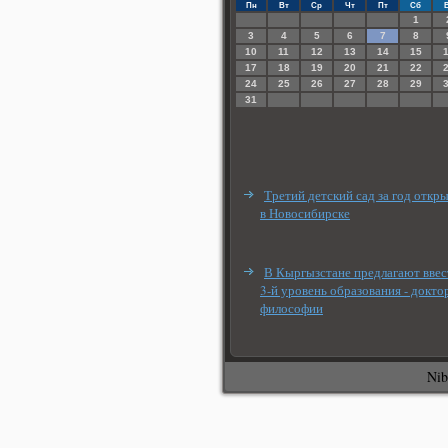
Пн
Вт
Ср
Чт
Пт
Сб
1
3
4
5
6
7
8
10
11
12
13
14
15
17
18
19
20
21
22
24
25
26
27
28
29
31
Третий детский сад за год откр
в Новосибирске
В Кыргызстане предлагают ввес
3-й уровень образования - докто
философии
Nib