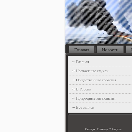
Главная
Новости
Главная
Несчастные случаи
Общественные события
В России
Природные катаклизмы
Все записи
Сегодня: Пятница, 7 Августа