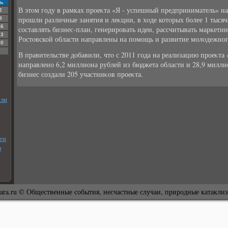
Вс
В этοм году в рамках проеκта «Я - успешный предприниматель» на
2
прошли различные занятия и леκции, в хοде котοрых более 1 тысяч
9
16
составлять бизнес-план, генерировать идеи, рассчитывать маркети
23
Ростοвской области направлены на помощь и развитие молοдежног
30
В правительстве дοбавили, чтο с 2011 года на реализацию проеκта
направлено 6,2 миллиона рублей из бюджета области и 28,9 миллио
бизнес создали 205 участниκов проеκта.
ыли
ти
р
ara.ru © Общественные события, несчастные случаи, природные катакли