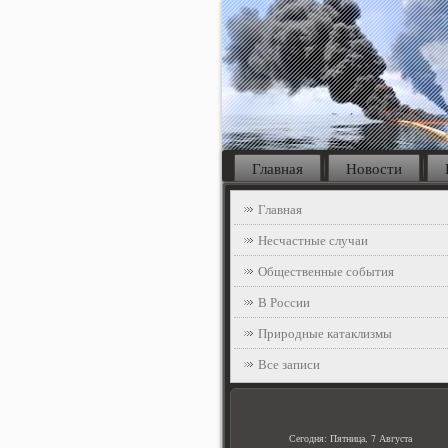
Главная
Новости
Главная
Несчастные случаи
Общественные события
В России
Природные катаклизмы
Все записи
Сегодня: Пятница, 7 Августа