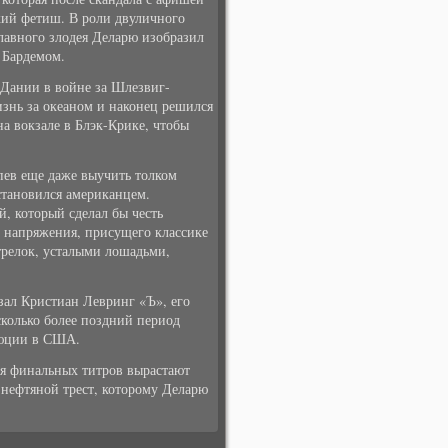
кий фетиш. В роли двуличного
лавного злодея Деларю изобразил
 Бардемом.
Дании в войне за Шлезвиг-
изнь за океаном и наконец решился
на вокзале в Блэк-Крике, чтобы
спев еще даже выучить толком
 становился американцем.
, который сделал бы честь
 напряжения, присущего классике
трелок, усталыми лошадьми,
азал Кристиан Левринг «Ъ», его
сколько более поздний период
люции в США.
мя финальных титров вырастают
 нефтяной трест, которому Деларю