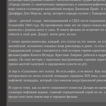
«Города грехов-2» окончательно превратилась в кинематографичес
мэра снялся голливудско-валлийский ветеран Джонатан Прайс. А г
Джеффри Дин Морган, актер, которого нередко путают с Хавьером
Джон - датский солдат, эмигрировавший в США после поражения 
Гольштейн 1864 года. На протяжении семи лет он строил новую ж
выписать с родины жену и сына. В начале фильма он встречает их 
отвезти в свой дом. Доедут, ясное дело, не все.
С точки зрения режиссера, каждый, кто ступал на эту землю, не у
английский, мгновенно осваивал язык револьвера и денег, то есть
Скандинавский солдат становится в этой истории героем-одиночкой
фильмографии Клинта Иствуда. Кристиан Левринг добился в кадре
жанра. Он снял вестерн с тщательно выстроенными сценами перес
грязно-желтой палитрой и ощущением сухости во рту.
А еще в «Спасении» нет золота. Но есть нефть, и ее много. Как ск
интересовала не эпоха золотой лихорадки середины XIX века, а не
нефтяной лихорадки, который стал началом индустриальной рево
И судя по тому, как на месте сожженного поместья Деларю во вре
зловещие нефтяные вышки, главный отрицательный герой не он, а
продал всю свою землю еще в середине фильма.