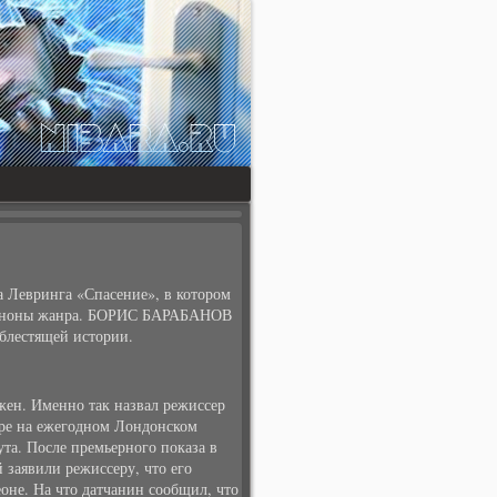
а Левринга «Спасение», в котором
 каноны жанра. БОРИС БАРАБАНОВ
 блестящей истории.
ожен. Именно так назвал режиссер
бре на ежегодном Лондонском
та. После премьерного показа в
 заявили режиссеру, что его
оне. На что датчанин сообщил, что