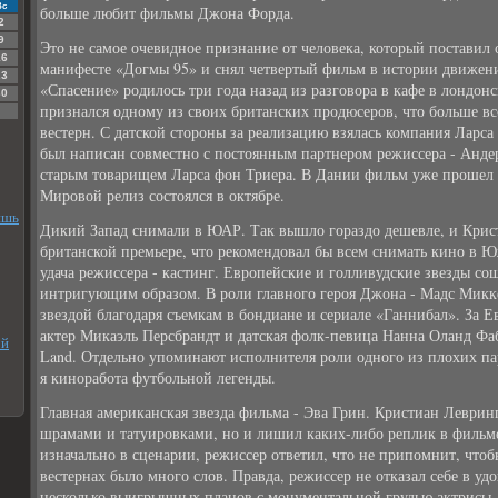
Вс
больше любит фильмы Джона Форда.
2
9
Это не самое очевидное признание от человека, который поставил 
16
манифесте «Догмы 95» и снял четвертый фильм в истории движени
23
«Спасение» родилось три года назад из разговора в кафе в лондон
30
признался одному из своих британских продюсеров, что больше все
вестерн. С датской стороны за реализацию взялась компания Ларса
был написан совместно с постоянным партнером режиссера - Анде
старым товарищем Ларса фон Триера. В Дании фильм уже прошел 
Мировой релиз состоялся в октябре.
ишь
Дикий Запад снимали в ЮАР. Так вышло гораздо дешевле, и Крис
британской премьере, что рекомендовал бы всем снимать кино в 
удача режиссера - кастинг. Европейские и голливудские звезды со
интригующим образом. В роли главного героя Джона - Мадс Микк
звездой благодаря съемкам в бондиане и сериале «Ганнибал». За 
актер Микаэль Персбрандт и датская фолк-певица Нанна Оланд Фа
ой
Land. Отдельно упоминают исполнителя роли одного из плохих пар
я киноработа футбольной легенды.
Главная американская звезда фильма - Эва Грин. Кристиан Левринг
шрамами и татуировками, но и лишил каких-либо реплик в фильме
изначально в сценарии, режиссер ответил, что не припомнит, что
вестернах было много слов. Правда, режиссер не отказал себе в уд
несколько выигрышных планов с монументальной грудью актрисы, 