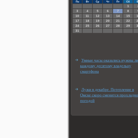
Пн
Вт
Ср
Чт
Пт
Сб
1
3
4
5
6
7
8
10
11
12
13
14
15
17
18
19
20
21
22
24
25
26
27
28
29
31
Умные часы оказались нужны л
каждому десятому владельцу
смартфона
Лужи в декабре. Потепление в
Омске скоро сменится прохладн
погодой