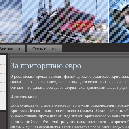
Все записи
Связь с нами
За пригоршню евро
В российский прокат выходит фильм датского режиссера Кристиан
скандинавские и голливудские звезды достоверно воспроизвели
считает, что фанаты вестернов стерпят скандинавский акцент ради
Премьера кино
Если существует спагетти-вестерн, то и «картошка-вестерн» возм
Кристиан Левринг жанр своего нового фильма «Спасение» в октя
кинофестивале, проходившем под эгидой Британского киноинститу
кинотеатре Odeon West End сразу несколько восторженных зрителей
фильм - лучшая европейская версия вестерна после лент Серджо Ле