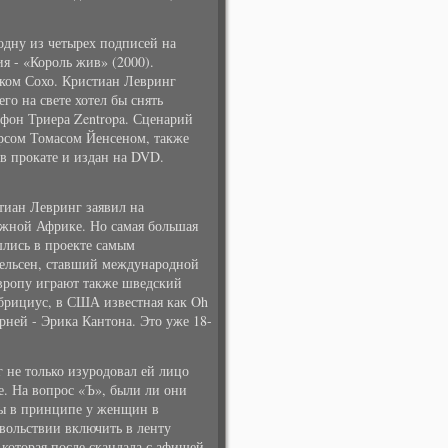
одну из четырех подписей на
я - «Король жив» (2000).
ском Сохо. Кристиан Левринг
го на свете хотел бы снять
 фон Триера Zentropa. Сценарий
рсом Томасом Йенсеном, также
в прокате и издан на DVD.
тиан Левринг заявил на
Южной Африке. Но самая большая
шлись в проекте самым
ельсен, ставший международной
Европу играют также шведский
брициус, в США известная как Oh
ней - Эрика Кантона. Это уже 18-
 не только изуродовал ей лицо
. На вопрос «Ъ», были ли они
бы в принципе у женщин в
овольствии включить в ленту
которая после скандала с афишей