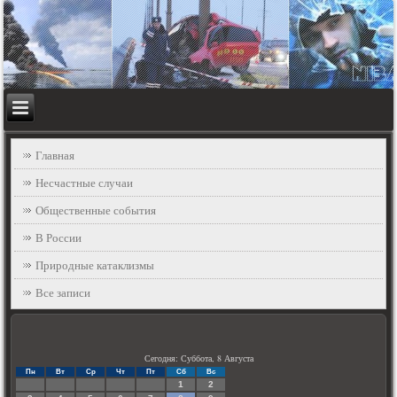
Главная
Несчастные случаи
Общественные события
В России
Природные катаклизмы
Все записи
Сегодня: Суббота, 8 Августа
Пн
Вт
Ср
Чт
Пт
Сб
Вс
1
2