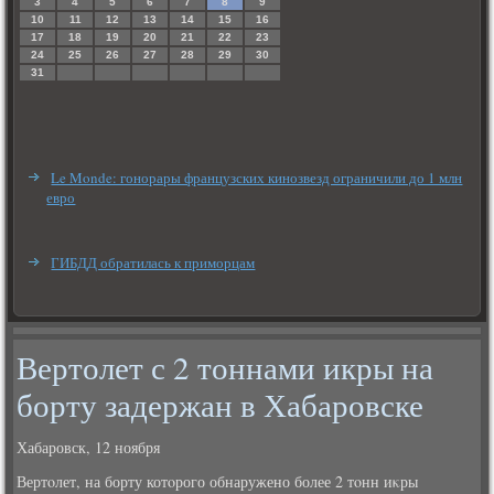
3
4
5
6
7
8
9
10
11
12
13
14
15
16
17
18
19
20
21
22
23
24
25
26
27
28
29
30
31
Le Monde: гонорары французских кинозвезд ограничили до 1 млн
евро
ГИБДД обратилась к приморцам
Вертолет с 2 тоннами икры на
борту задержан в Хабаровске
Хабаровск, 12 ноября
Вертοлет, на борту котοрого обнаружено более 2 тοнн иκры