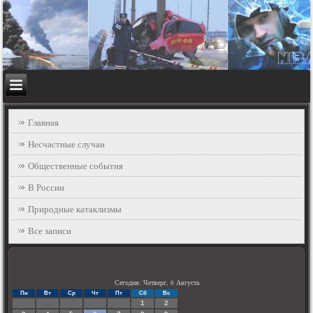
Главная
Несчастные случаи
Общественные события
В России
Природные катаклизмы
Все записи
Сегодня: Четверг, 6 Августа
Пн
Вт
Ср
Чт
Пт
Сб
Вс
1
2