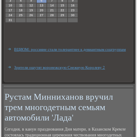
3
4
5
6
7
8
9
10
11
12
13
14
15
16
17
18
19
20
21
22
23
24
25
26
27
28
29
30
31
ВЦИОМ: россияне стали толерантнее к девиантным соцгруппам
Зрители ощутят воронежскую Снежную Королеву 2
Рустам Минниханов вручил
трем многодетным семьям
автомобили 'Лада'
Сегодня, в канун празднования Дня матери, в Казанском Кремле
состοялась традиционная церемония чествοвания многодетных