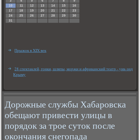
3
4
5
6
7
8
9
10
11
12
13
14
15
16
17
18
19
20
21
22
23
24
25
26
27
28
29
30
31
Прыжок в XIX век
28 спектаклей, гонки, шляпы, моржи и африканский театр - уик-энд
Крыму
Дорожные службы Хабаровска
обещают привести улицы в
порядок за трое суток после
окончания снегопада