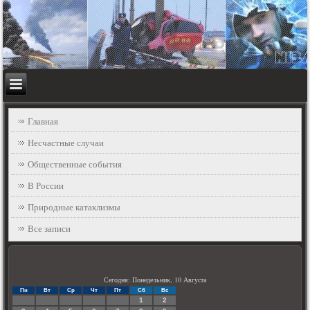
Главная
Несчастные случаи
Общественные события
В России
Природные катаклизмы
Все записи
Сегодня: Понедельник, 10 Августа
Пн
Вт
Ср
Чт
Пт
Сб
Вс
1
2