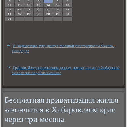
3
4
5
6
7
8
9
10
11
12
13
14
15
16
17
18
19
20
21
22
23
24
25
26
27
28
29
30
31
В Подмосковье открывается головной участок трассы Москва-
Петербург
Грабков: Я недоволен своим двором, потому что лед в Хабаровске
мешает мне подойти к машине
Бесплатная приватизация жилья
закончится в Хабаровском крае
через три месяца