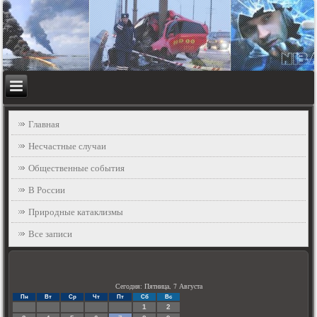
Главная
Несчастные случаи
Общественные события
В России
Природные катаклизмы
Все записи
Сегодня: Пятница, 7 Августа
Пн
Вт
Ср
Чт
Пт
Сб
Вс
1
2